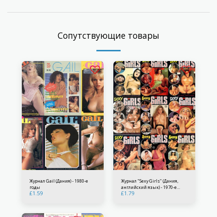
Сопутствующие товары
Журнал Gail (Дания) - 1980-е
Журнал "Sexy Girls" (Дания,
годы
английский язык) - 1970-е
£
1.59
£
1.79
годы.