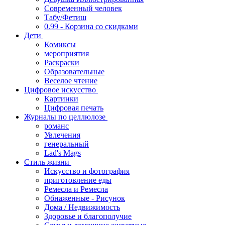
Современный человек
Табу/Фетиш
0.99 - Корзина со скидками
Дети
Комиксы
мероприятия
Раскраски
Образовательные
Веселое чтение
Цифровое искусство
Картинки
Цифровая печать
Журналы по целлюлозе
романс
Увлечения
генеральный
Lad's Mags
Стиль жизни
Искусство и фотография
приготовление еды
Ремесла и Ремесла
Обнаженные - Рисунок
Дома / Недвижимость
Здоровье и благополучие