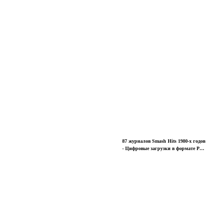
87 журналов Smash Hits 1980-х годов
- Цифровые загрузки в формате PDF
- Журнал для подростков о поп-
культуре Музыкальные кумиры
песни Музыка Мировые новости
Тенденции Музыканты