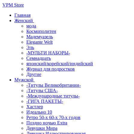
VPM Store
Главная
Женский
мода
Космополитен
Мадемуазель
Elegante Welt
Эль
-МУЛЬТИ НАБОРЫ-
Семнадцать
японский/корейский/индийский
Журнал для подростков
Другие
Мужской
-Титулы Великобритании-
-Титулы США-
-Международные титулы-
-ГИГА ПАКЕТЫ-
Хастлер
Идеально 10
Ретро 50-х 60-х 70-х годов
Поздно ночью Extra
Девушки Мира
Девушка Иллюстрированная