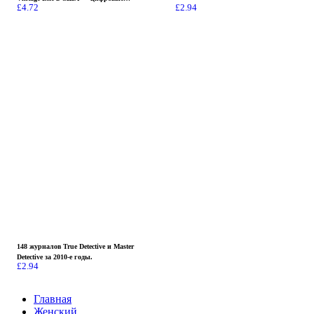
£
4.72
£
2.94
загрузки в формате PDF
148 журналов True Detective и Master
Detective за 2010-е годы.
£
2.94
Главная
Женский