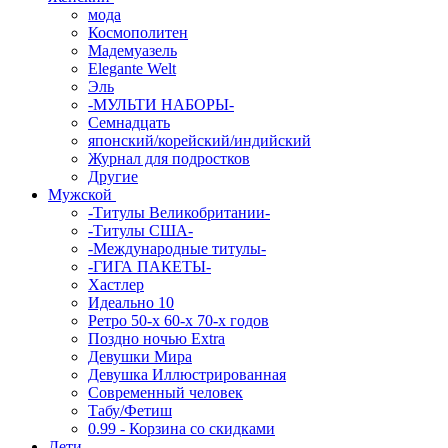
мода
Космополитен
Мадемуазель
Elegante Welt
Эль
-МУЛЬТИ НАБОРЫ-
Семнадцать
японский/корейский/индийский
Журнал для подростков
Другие
Мужской
-Титулы Великобритании-
-Титулы США-
-Международные титулы-
-ГИГА ПАКЕТЫ-
Хастлер
Идеально 10
Ретро 50-х 60-х 70-х годов
Поздно ночью Extra
Девушки Мира
Девушка Иллюстрированная
Современный человек
Табу/Фетиш
0.99 - Корзина со скидками
Дети