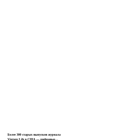
Более 300 старых выпусков журнала
Vintage Life в США — цифровые