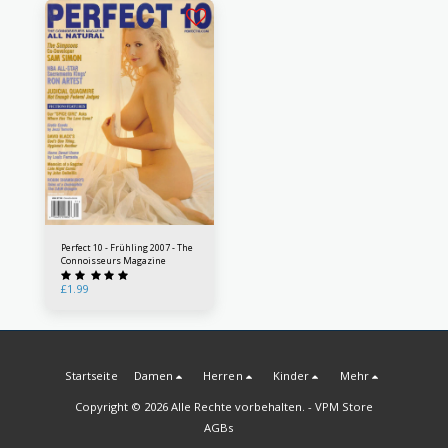
Perfect 10 - Frühling 2007 - The
Connoisseurs Magazine
£
1.99
Startseite
Damen
Herren
Kinder
Mehr
Copyright © 2026 Alle Rechte vorbehalten. -
VPM Store
AGBs