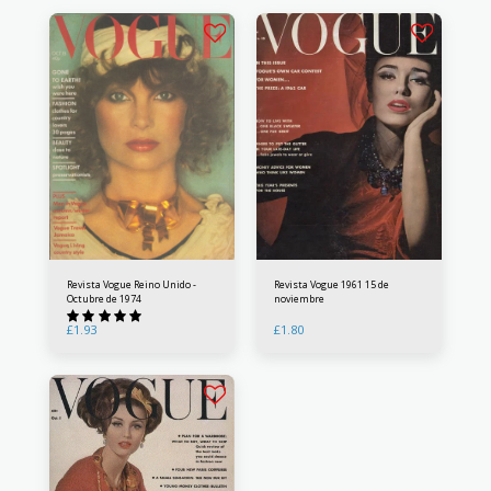
Revista Vogue Reino Unido -
Revista Vogue 1961 15 de
Octubre de 1974
noviembre
£
1.93
£
1.80