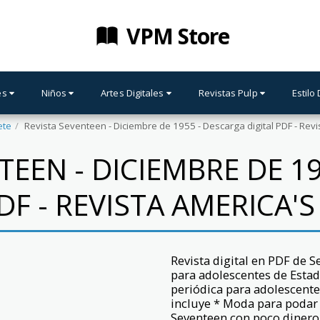
VPM Store
es
Niños
Artes Digitales
Revistas Pulp
Estilo
ete
Revista Seventeen - Diciembre de 1955 - Descarga digital PDF - Rev
TEEN - DICIEMBRE DE 1
DF - REVISTA AMERICA'
Revista digital en PDF de 
para adolescentes de Estad
periódica para adolescent
incluye * Moda para podar e
Seventeen con poco dinero *