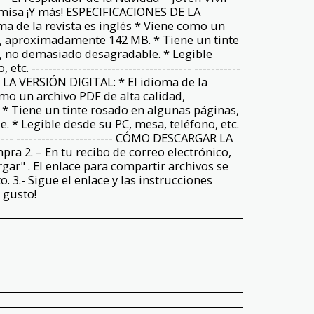
Camisa ¡Y más! ESPECIFICACIONES DE LA
ma de la revista es inglés * Viene como un
d, aproximadamente 142 MB. * Tiene un tinte
, no demasiado desagradable. * Legible
c. -------------------------------------- -----------
 LA VERSIÓN DIGITAL: * El idioma de la
omo un archivo PDF de alta calidad,
 Tiene un tinte rosado en algunas páginas,
 * Legible desde su PC, mesa, teléfono, etc.
-------- ----------------------- CÓMO DESCARGAR LA
mpra 2. – En tu recibo de correo electrónico,
gar" . El enlace para compartir archivos se
. 3.- Sigue el enlace y las instrucciones
u gusto!