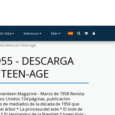
 De Vida
Intereses
Más
ista America's Teen-age
955 - DESCARGA
S TEEN-AGE
Seventeen Magazine - Marzo de 1958 Revista
os Unidos 134 páginas, publicación
es de mediados de la década de 1950 que
l árbol * La princesa del este * El look de
 El resplandor de la Navidad * Joven Vivir -