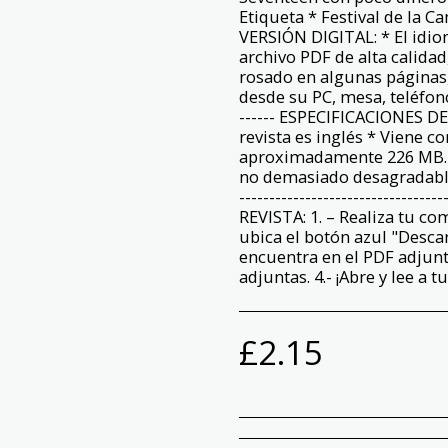
Etiqueta * Festival de la 
VERSIÓN DIGITAL: * El idio
archivo PDF de alta calida
rosado en algunas páginas
desde su PC, mesa, teléfono, et
------ ESPECIFICACIONES DE
revista es inglés * Viene c
aproximadamente 226 MB. *
no demasiado desagradable.
------------------------------
REVISTA: 1. – Realiza tu co
ubica el botón azul "Descar
encuentra en el PDF adjunto
adjuntas. 4.- ¡Abre y lee a t
£
2.15