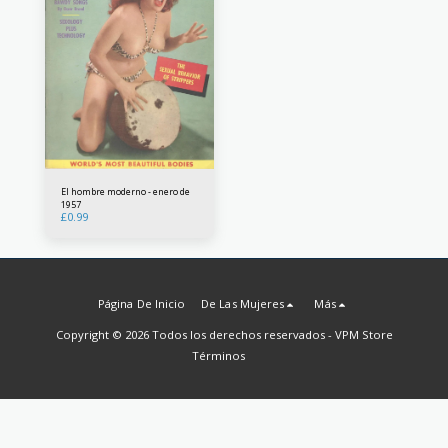
El hombre moderno - enero de
1957
£
0.99
Página De Inicio
De Las Mujeres
Más
Copyright © 2026 Todos los derechos reservados -
VPM Store
Términos