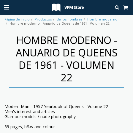
VPM Store
Página de inicio
Productos
de los hombres
Hombre moderno
Hombre moderno - Anuario de Queens de 1961 - Volumen 22
HOMBRE MODERNO -
ANUARIO DE QUEENS
DE 1961 - VOLUMEN
22
Modern Man - 1957 Yearbook of Queens - Volume 22
Men's interest and articles
Glamour models / nude photography
59 pages, b&w and colour