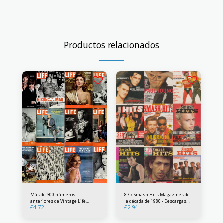
Productos relacionados
Más de 300 números
87 x Smash Hits Magazines de
anteriores de Vintage Life
la década de 1980 - Descargas
£
4.72
£
2.94
Magazine USA - Descargas
digitales PDF - Cultura pop
digitales PDF
revista para adolescentes
ídolos musicales canciones