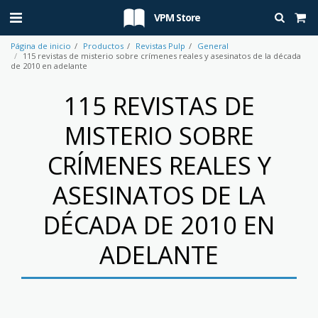
VPM Store
Página de inicio
Productos
Revistas Pulp
General
115 revistas de misterio sobre crímenes reales y asesinatos de la década
de 2010 en adelante
115 REVISTAS DE
MISTERIO SOBRE
CRÍMENES REALES Y
ASESINATOS DE LA
DÉCADA DE 2010 EN
ADELANTE